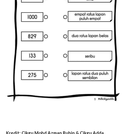
Kredit: Cikgu Mohd Azman Rubin & Cikgu Adda