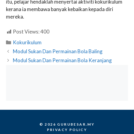
itu, pelajar hendaklah menyertai aktiviti kokurikulum
kerana ia membawa banyak kebaikan kepada diri
mereka.
Post Views:
400
Categories
Kokurikulum
Modul Sukan Dan Permainan Bola Baling
Modul Sukan Dan Permainan Bola Keranjang
© 2026 GURUBESAR.MY
PRIVACY POLICY