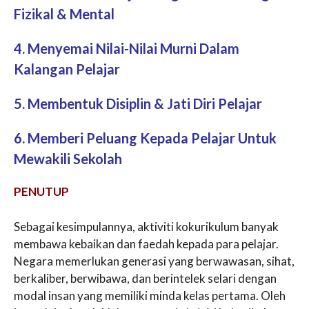
Fizikal & Mental
4.
Menyemai Nilai-Nilai Murni Dalam
Kalangan Pelajar
5.
Membentuk Disiplin & Jati Diri Pelajar
6.
Memberi Peluang Kepada Pelajar Untuk
Mewakili Sekolah
PENUTUP
Sebagai kesimpulannya, aktiviti kokurikulum banyak
membawa kebaikan dan faedah kepada para pelajar.
Negara memerlukan generasi yang berwawasan, sihat,
berkaliber, berwibawa, dan berintelek selari dengan
modal insan yang memiliki minda kelas pertama. Oleh