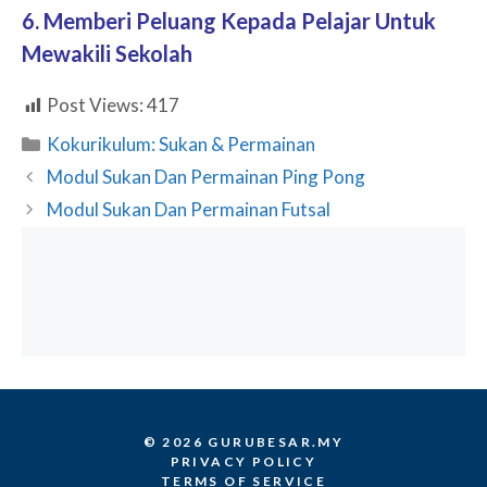
6.
Memberi Peluang Kepada Pelajar Untuk
Mewakili Sekolah
Post Views:
417
Categories
Kokurikulum: Sukan & Permainan
Modul Sukan Dan Permainan Ping Pong
Modul Sukan Dan Permainan Futsal
© 2026 GURUBESAR.MY
PRIVACY POLICY
TERMS OF SERVICE