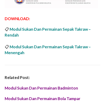
DOWNLOAD:
📋
Modul Sukan Dan Permainan Sepak Takraw –
Rendah
📋
Modul Sukan Dan Permainan Sepak Takraw –
Menengah
Related Post:
Modul Sukan Dan Permainan Badminton
Modul Sukan Dan Permainan Bola Tampar