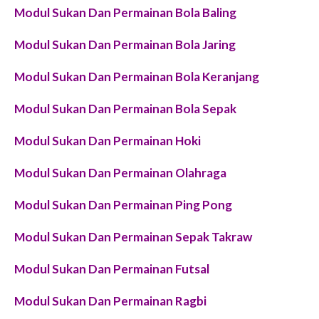
Modul Sukan Dan Permainan Bola Baling
Modul Sukan Dan Permainan Bola Jaring
Modul Sukan Dan Permainan Bola Keranjang
Modul Sukan Dan Permainan Bola Sepak
Modul Sukan Dan Permainan Hoki
Modul Sukan Dan Permainan Olahraga
Modul Sukan Dan Permainan Ping Pong
Modul Sukan Dan Permainan Sepak Takraw
Modul Sukan Dan Permainan Futsal
Modul Sukan Dan Permainan Ragbi