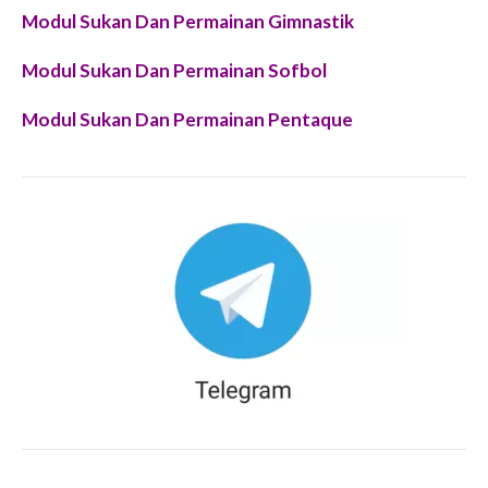
Modul Sukan Dan Permainan Gimnastik
Modul Sukan Dan Permainan Sofbol
Modul Sukan Dan Permainan Pentaque