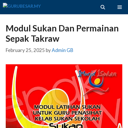
Skip
to
content
ME
Modul Sukan Dan Permainan
Sepak Takraw
February 25, 2025
by
Admin GB