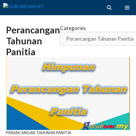
Skip
to
content
ME
Perancangan
Categories
Tahunan
Panitia
PERANCANGAN TAHUNAN PANITIA