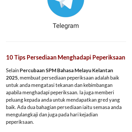
10 Tips Persediaan Menghadapi Peperiksaan
Selain
Percubaan SPM Bahasa Melayu Kelantan
2025
, membuat persediaan peperiksaan adalah baik
untuk anda mengatasi tekanan dan kebimbangan
apabila menghadapi peperiksaan. Ia juga memberi
peluang kepada anda untuk mendapatkan gred yang
baik. Ada dua bahagian persediaan iaitu semasa anda
mengulangkaji dan juga pada hari kejadian
peperiksaan.