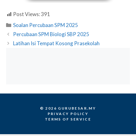
Post Views:
391
Categories
Soalan Percubaan SPM 2025
Percubaan SPM Biologi SBP 2025
Latihan Isi Tempat Kosong Prasekolah
© 2026 GURUBESAR.MY
PRIVACY POLICY
TERMS OF SERVICE