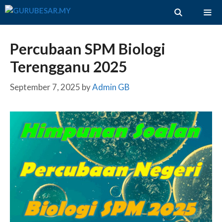
Skip
to
content
ME
Percubaan SPM Biologi
Terengganu 2025
September 7, 2025
by
Admin GB