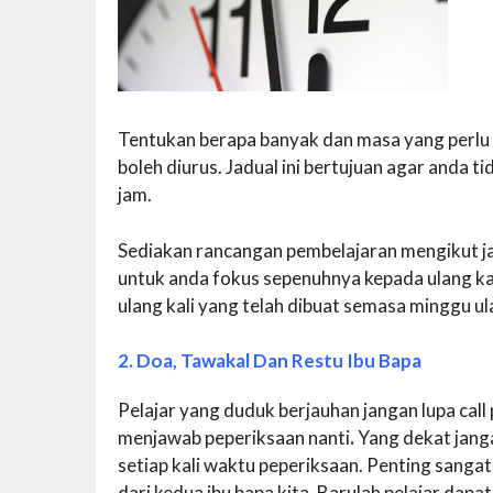
Tentukan berapa banyak dan masa yang perlu
boleh diurus. Jadual ini bertujuan agar anda ti
jam.
Sediakan rancangan pembelajaran mengikut ja
untuk anda fokus sepenuhnya kepada ulang kaj
ulang kali yang telah dibuat semasa minggu ulan
2. Doa, Tawakal Dan Restu Ibu Bapa
Pelajar yang duduk berjauhan jangan lupa ca
menjawab peperiksaan nanti
.
Yang dekat jang
setiap kali waktu peperiksaan. Penting sanga
dari kedua ibu bapa kita. Barulah pelajar dap