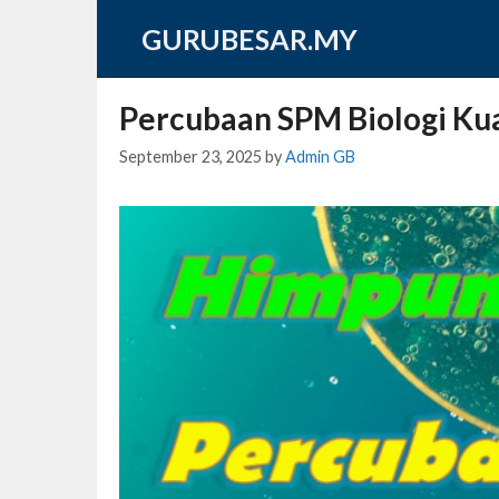
Skip
GURUBESAR.MY
to
content
Percubaan SPM Biologi Ku
September 23, 2025
by
Admin GB