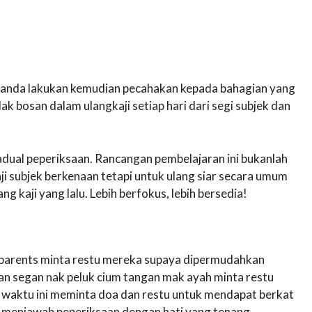
 anda lakukan kemudian pecahakan kepada bahagian yang
dak bosan dalam ulangkaji setiap hari dari segi subjek dan
dual peperiksaan. Rancangan pembelajaran ini bukanlah
i subjek berkenaan tetapi untuk ulang siar secara umum
g kaji yang lalu. Lebih berfokus, lebih bersedia!
ll parents minta restu mereka supaya dipermudahkan
an segan nak peluk cium tangan mak ayah minta restu
t waktu ini meminta doa dan restu untuk mendapat berkat
at menjawab peperiksaan dengan hati yang tenang.