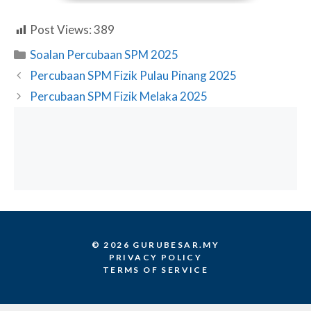
Post Views:
389
Categories
Soalan Percubaan SPM 2025
Percubaan SPM Fizik Pulau Pinang 2025
Percubaan SPM Fizik Melaka 2025
© 2026 GURUBESAR.MY
PRIVACY POLICY
TERMS OF SERVICE