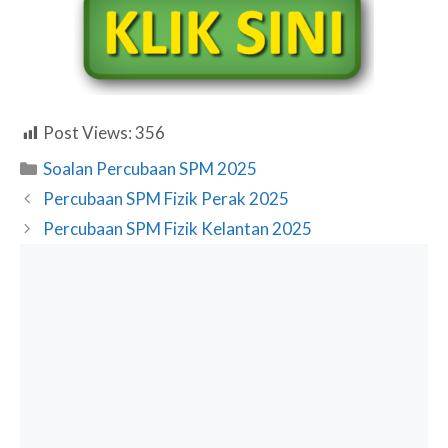
Post Views:
356
Categories
Soalan Percubaan SPM 2025
Percubaan SPM Fizik Perak 2025
Percubaan SPM Fizik Kelantan 2025