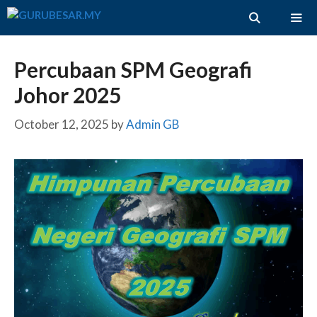
Skip
to
content
ME
Percubaan SPM Geografi
Johor 2025
October 12, 2025
by
Admin GB