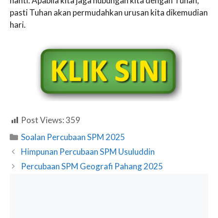
nanti. Apabila kita jaga hubungan kita dengan Tuhan,
pasti Tuhan akan permudahkan urusan kita dikemudian
hari.
Post Views:
359
Categories
Soalan Percubaan SPM 2025
Himpunan Percubaan SPM Usuluddin
Percubaan SPM Geografi Pahang 2025