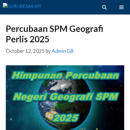
Skip
to
content
ME
Percubaan SPM Geografi
Perlis 2025
October 12, 2025
by
Admin GB