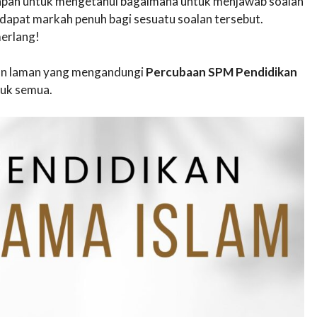
awapan untuk mengetahui bagaimana untuk menjawab soalan
apat markah penuh bagi sesuatu soalan tersebut.
erlang!
akan laman yang mengandungi
Percubaan SPM Pendidikan
uk semua.