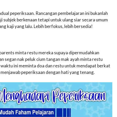
dual peperiksaan. Rancangan pembelajaran ini bukanlah
i subjek berkenaan tetapi untuk ulang siar secara umum
g kaji yang lalu. Lebih berfokus, lebih bersedia!
ll parents minta restu mereka supaya dipermudahkan
an segan nak peluk cium tangan mak ayah minta restu
t waktu ini meminta doa dan restu untuk mendapat berkat
at menjawab peperiksaan dengan hati yang tenang.