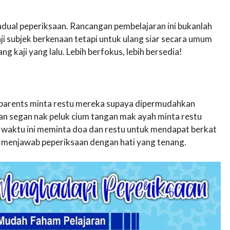
dual peperiksaan. Rancangan pembelajaran ini bukanlah
i subjek berkenaan tetapi untuk ulang siar secara umum
g kaji yang lalu. Lebih berfokus, lebih bersedia!
ll parents minta restu mereka supaya dipermudahkan
an segan nak peluk cium tangan mak ayah minta restu
t waktu ini meminta doa dan restu untuk mendapat berkat
at menjawab peperiksaan dengan hati yang tenang.