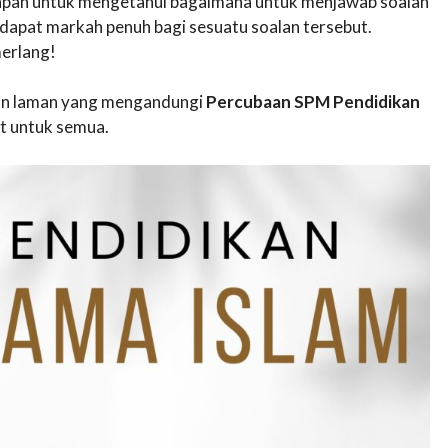
awapan untuk mengetahui bagaimana untuk menjawab soalan
apat markah penuh bagi sesuatu soalan tersebut.
erlang!
akan laman yang mengandungi
Percubaan SPM Pendidikan
 untuk semua.