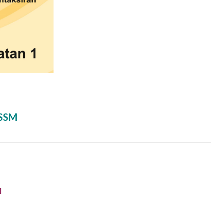
KSSM
M