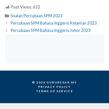
Post Views:
632
Categories
Soalan Percubaan SPM 2023
Percubaan SPM Bahasa Inggeris Kelantan 2023
Percubaan SPM Bahasa Inggeris Johor 2023
© 2026 GURUBESAR.MY
PRIVACY POLICY
TERMS OF SERVICE