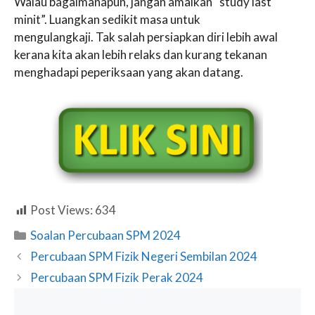
Walau bagaimanapun, jangan amalkan “study last
minit”. Luangkan sedikit masa untuk
mengulangkaji. Tak salah persiapkan diri lebih awal
kerana kita akan lebih relaks dan kurang tekanan
menghadapi peperiksaan yang akan datang.
Post Views:
634
Categories
Soalan Percubaan SPM 2024
Percubaan SPM Fizik Negeri Sembilan 2024
Percubaan SPM Fizik Perak 2024