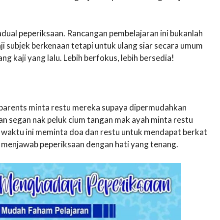
dual peperiksaan. Rancangan pembelajaran ini bukanlah
i subjek berkenaan tetapi untuk ulang siar secara umum
g kaji yang lalu. Lebih berfokus, lebih bersedia!
ll parents minta restu mereka supaya dipermudahkan
an segan nak peluk cium tangan mak ayah minta restu
t waktu ini meminta doa dan restu untuk mendapat berkat
at menjawab peperiksaan dengan hati yang tenang.