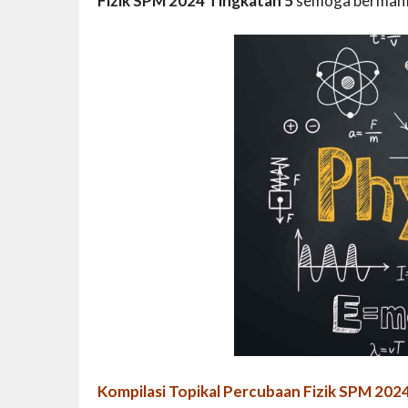
Fizik SPM 2024 Tingkatan 5
semoga bermanf
Kompilasi Topikal Percubaan Fizik SPM 202