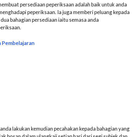
membuat persediaan peperiksaan adalah baik untuk anda
menghadapi peperiksaan. Ia juga memberi peluang kepada
dua bahagian persediaan iaitu semasa anda
periksaan.
n Pembelajaran
 anda lakukan kemudian pecahakan kepada bahagian yang
dak bosan dalam ulangkaji setiap hari dari segi subjek dan