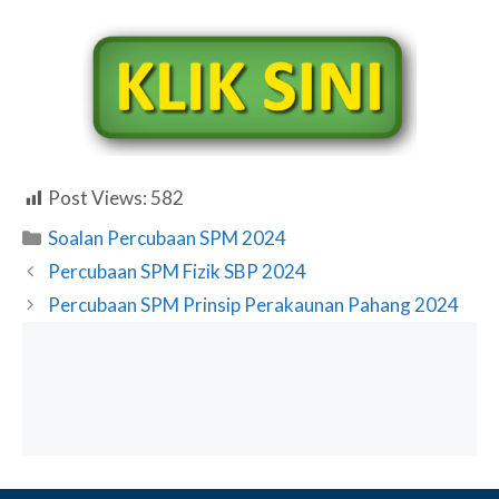
Post Views:
582
Categories
Soalan Percubaan SPM 2024
Percubaan SPM Fizik SBP 2024
Percubaan SPM Prinsip Perakaunan Pahang 2024