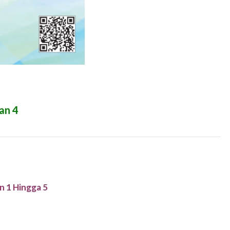
an 4
n 1 Hingga 5