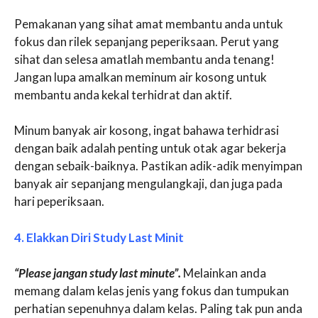
Pemakanan yang sihat amat membantu anda untuk
fokus dan rilek sepanjang peperiksaan. Perut yang
sihat dan selesa amatlah membantu anda tenang!
Jangan lupa amalkan meminum air kosong untuk
membantu anda kekal terhidrat dan aktif.
Minum banyak air kosong, ingat bahawa terhidrasi
dengan baik adalah penting untuk otak agar bekerja
dengan sebaik-baiknya. Pastikan adik-adik menyimpan
banyak air sepanjang mengulangkaji, dan juga pada
hari peperiksaan.
4. Elakkan Diri Study Last Minit
“Please jangan study last minute”.
Melainkan anda
memang dalam kelas jenis yang fokus dan tumpukan
perhatian sepenuhnya dalam kelas. Paling tak pun anda