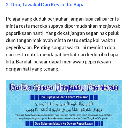
2. Doa, Tawakal Dan Restu Ibu Bapa
Pelajar yang duduk berjauhan jangan lupa call parents
minta restu mereka supaya dipermudahkan menjawab
peperiksaan nanti
.
Yang dekat jangan segan nak peluk
cium tangan mak ayah minta restu setiap kali waktu
peperiksaan. Penting sangat waktu ini meminta doa
dan restu untuk mendapat berkat dari kedua ibu bapa
kita. Barulah pelajar dapat menjawab peperiksaan
dengan hati yang tenang.