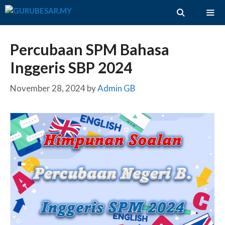
Skip
to
content
ME
Percubaan SPM Bahasa
Inggeris SBP 2024
November 28, 2024
by
Admin GB