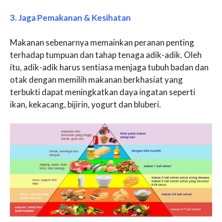
3. Jaga Pemakanan & Kesihatan
Makanan sebenarnya memainkan peranan penting
terhadap tumpuan dan tahap tenaga adik-adik. Oleh
itu, adik-adik harus sentiasa menjaga tubuh badan dan
otak dengan memilih makanan berkhasiat yang
terbukti dapat meningkatkan daya ingatan seperti
ikan, kekacang, bijirin, yogurt dan bluberi.