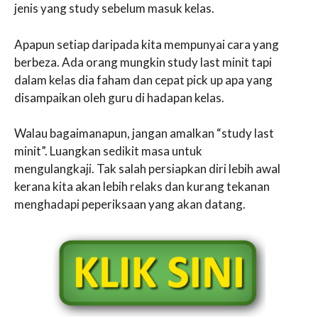
jenis yang study sebelum masuk kelas.
Apapun setiap daripada kita mempunyai cara yang
berbeza. Ada orang mungkin study last minit tapi
dalam kelas dia faham dan cepat pick up apa yang
disampaikan oleh guru di hadapan kelas.
Walau bagaimanapun, jangan amalkan “study last
minit”. Luangkan sedikit masa untuk
mengulangkaji. Tak salah persiapkan diri lebih awal
kerana kita akan lebih relaks dan kurang tekanan
menghadapi peperiksaan yang akan datang.