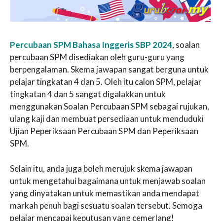
Percubaan SPM Bahasa Inggeris SBP 2024
, soalan
percubaan SPM disediakan oleh guru-guru yang
berpengalaman. Skema jawapan sangat berguna untuk
pelajar tingkatan 4 dan 5. Oleh itu calon SPM, pelajar
tingkatan 4 dan 5 sangat digalakkan untuk
menggunakan Soalan Percubaan SPM sebagai rujukan,
ulang kaji dan membuat persediaan untuk menduduki
Ujian Peperiksaan Percubaan SPM dan Peperiksaan
SPM.
Selain itu, anda juga boleh merujuk skema jawapan
untuk mengetahui bagaimana untuk menjawab soalan
yang dinyatakan untuk memastikan anda mendapat
markah penuh bagi sesuatu soalan tersebut. Semoga
pelajar mencapai keputusan yang cemerlang!