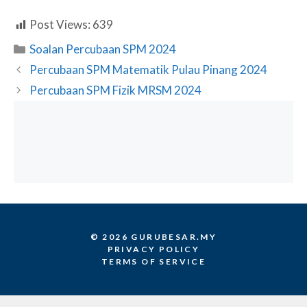
Post Views:
639
Categories
Soalan Percubaan SPM 2024
Percubaan SPM Matematik Pulau Pinang 2024
Percubaan SPM Fizik MRSM 2024
© 2026 GURUBESAR.MY
PRIVACY POLICY
TERMS OF SERVICE