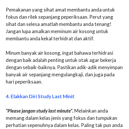
Pemakanan yang sihat amat membantu anda untuk
fokus dan rilek sepanjang peperiksaan. Perut yang
sihat dan selesa amatlah membantu anda tenang!
Jangan lupa amalkan meminum air kosong untuk
membantu anda kekal terhidrat dan aktif.
Minum banyak air kosong, ingat bahawa terhidrasi
dengan baik adalah penting untuk otak agar bekerja
dengan sebaik-baiknya. Pastikan adik-adik menyimpan
banyak air sepanjang mengulangkaji, dan juga pada
hari peperiksaan.
4. Elakkan Diri Study Last Minit
“Please jangan study last minute”.
Melainkan anda
memang dalam kelas jenis yang fokus dan tumpukan
perhatian sepenuhnya dalam kelas. Paling tak pun anda