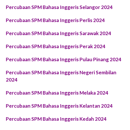
Percubaan SPM Bahasa Inggeris Selangor 2024
Percubaan SPM Bahasa Inggeris Perlis 2024
Percubaan SPM Bahasa Inggeris Sarawak 2024
Percubaan SPM Bahasa Inggeris Perak 2024
Percubaan SPM Bahasa Inggeris Pulau Pinang 2024
Percubaan SPM Bahasa Inggeris Negeri Sembilan
2024
Percubaan SPM Bahasa Inggeris Melaka 2024
Percubaan SPM Bahasa Inggeris Kelantan 2024
Percubaan SPM Bahasa Inggeris Kedah 2024