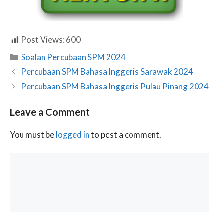
Post Views:
600
Categories
Soalan Percubaan SPM 2024
Percubaan SPM Bahasa Inggeris Sarawak 2024
Percubaan SPM Bahasa Inggeris Pulau Pinang 2024
Leave a Comment
You must be
logged in
to post a comment.