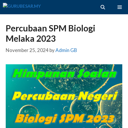
Skip
to
content
ME
Percubaan SPM Biologi
Melaka 2023
November 25, 2024
by
Admin GB