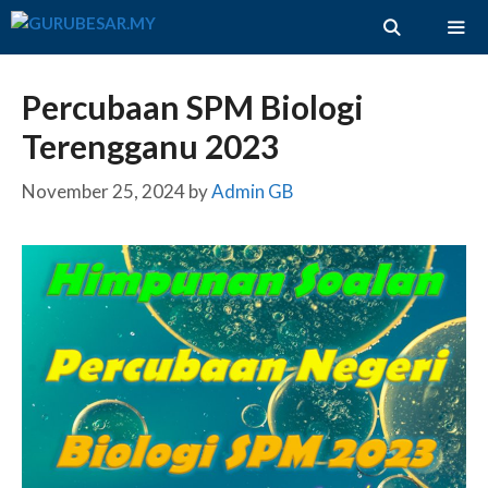
Skip
to
content
ME
Percubaan SPM Biologi
Terengganu 2023
November 25, 2024
by
Admin GB