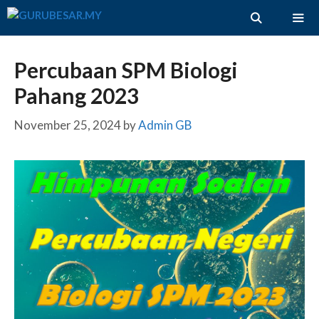
Skip
to
content
ME
Percubaan SPM Biologi
Pahang 2023
November 25, 2024
by
Admin GB