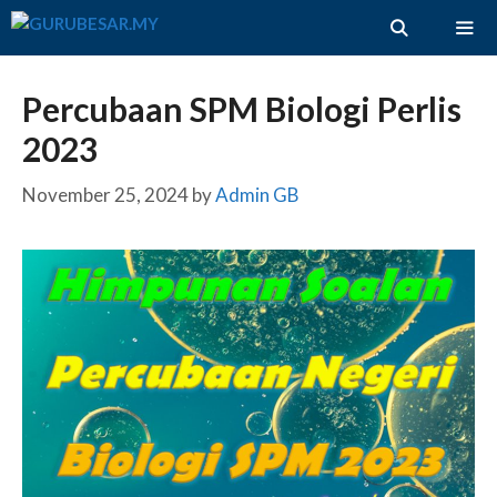
Skip
to
content
ME
Percubaan SPM Biologi Perlis
2023
November 25, 2024
by
Admin GB