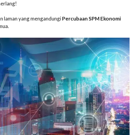
erlang!
akan laman yang mengandungi
Percubaan SPM Ekonomi
mua.