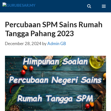
Skip
to
content
ME
Percubaan SPM Sains Rumah
Tangga Pahang 2023
December 28, 2024
by
Admin GB