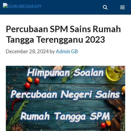
Skip
to
content
ME
Percubaan SPM Sains Rumah
Tangga Terengganu 2023
December 28, 2024
by
Admin GB