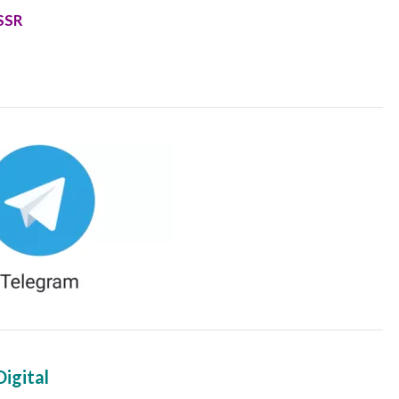
SSR
igital