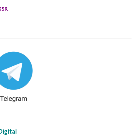
SSR
igital