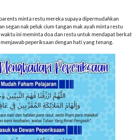
ll parents minta restu mereka supaya dipermudahkan
an segan nak peluk cium tangan mak ayah minta restu
t waktu ini meminta doa dan restu untuk mendapat berkat
at menjawab peperiksaan dengan hati yang tenang.