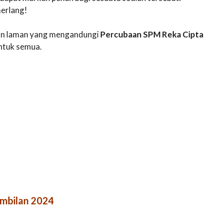
erlang!
akan laman yang mengandungi
Percubaan SPM Reka Cipta
ntuk semua.
embilan 2024