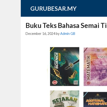
Skip
GURUBESAR.MY
to
content
Buku Teks Bahasa Semai T
December 16, 2024
by
Admin GB