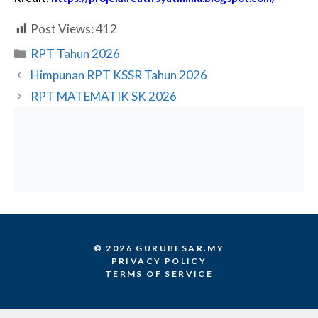
Post Views:
412
Categories
RPT Tahun 2026
Himpunan RPT KSSR Tahun 2026
RPT MATEMATIK SK 2026
© 2026 GURUBESAR.MY
PRIVACY POLICY
TERMS OF SERVICE